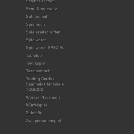
Science Fiction
Semi-Kooperativ
Solitärspiel
Spielbuch
Spielezeitschriften
Spielwaren
Spielwaren SPEZIAL
Tabletop
Taktikspiel
Taschenbuch
Trading Cards /
Sammelkartenspiele
TCG/CCG
Worker Placement
Würfelspiel
Zubehör
Zweipersonenspiel