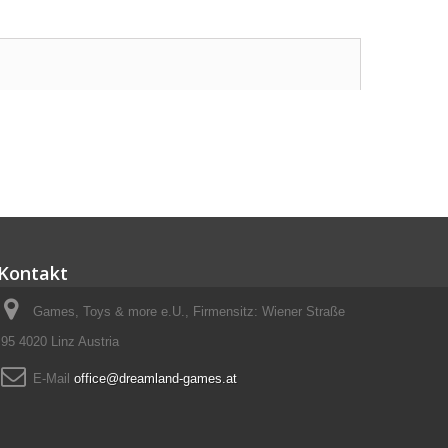
Kontakt
Games, Toys & more e.U., Firmensitz: Wiener Straße
95 4020 Linz Austria
E-Mail
office@dreamland-games.at