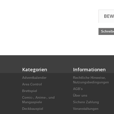
BEW
Schreib
Kategorien
Informationen
Adventkalender
Rechtliche Hinweise,
Nutzungsbedingungen
Area Control
AGB's
Brettspiel
Über uns
Comic-, Anime-, und
Mangaspiele
Sichere Zahlung
Deckbauspiel
Veranstaltungen