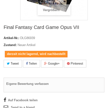
Vergrößern
Final Fantasy Card Game Opus VII
Artikel-Nr.:
DLG86939
Zustand:
Neuer Artikel
derzeit nicht lagernd, wird nachbestellt
Tweet
Teilen
Google+
Pinterest
Eigene Bewertung verfassen
Auf Facebook teilen
Send to a friend