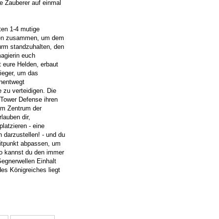
ge Zauberer auf einmal
ten 1-4 mutige
ren zusammen, um dem
rm standzuhalten, den
agierin euch
t eure Helden, erbaut
rieger, um das
unentwegt
 zu verteidigen. Die
Tower Defense ihren
im Zentrum der
lauben dir,
latzieren - eine
 darzustellen! - und du
eitpunkt abpassen, um
so kannst du den immer
egnerwellen Einhalt
des Königreiches liegt