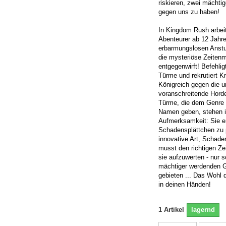
riskieren, zwei mächti
gegen uns zu haben!
In Kingdom Rush arbei
Abenteurer ab 12 Jah
erbarmungslosen Anstu
die mysteriöse Zeitenm
entgegenwirft! Befehlig
Türme und rekrutiert K
Königreich gegen die 
voranschreitende Horde
Türme, die dem Genre 
Namen geben, stehen 
Aufmerksamkeit: Sie er
Schadensplättchen zu p
innovative Art, Schaden
musst den richtigen Z
sie aufzuwerten - nur 
mächtiger werdenden G
gebieten ... Das Wohl 
in deinen Händen!
1
Artikel
lagernd