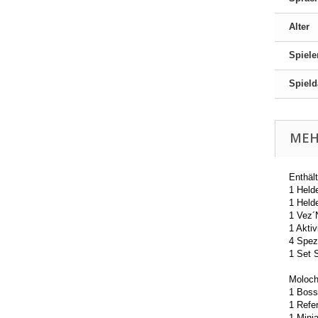
Alter
Spiele
Spield
MEH
Enthält
1 Held
1 Held
1 Vez´
1 Aktiv
4 Spez
1 Set 
Moloc
1 Bos
1 Refe
1 Minia