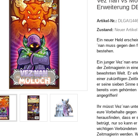
Vez´nan vs Mo
Erweiterung D
Artikel-Nr.:
DLGAI144
Zustand:
Neuer Artikel
Ein neuer Held erschei
´nan muss gegen den f
bestehen.
Ein junger Vez´nan ers
der Zeitmagierin in ei
bewohnten Welt. Er erk
Vergrößern
einer zukünftigen Zeitl
er seine sieben Sinne 
bereits vom gehörnte
angegriffen!
Ihr müsst Vez´nan unte
eure Vorbehalte gegen i
herausfinden, dass er 
betrügt, nur so kann e
wichtigen Verbündeten
Zeitmagierin werden. W