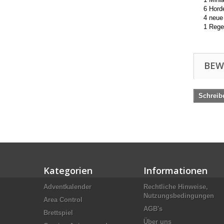
6 Hord
4 neue
1 Regel
BEW
Schreib
Kategorien
Informationen
Adventkalender
Rechtliche Hinweise,
Nutzungsbedingungen
Area Control
AGB's
Brettspiel
Über uns