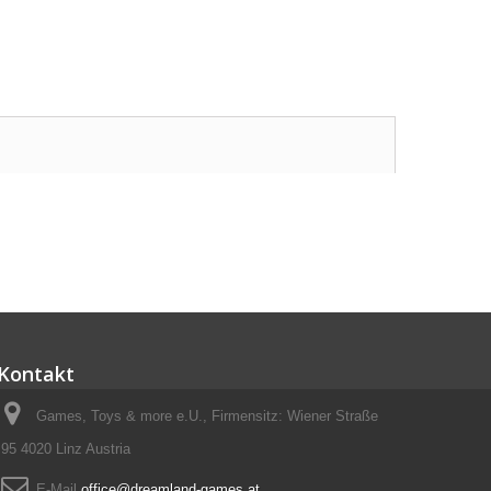
Kontakt
Games, Toys & more e.U., Firmensitz: Wiener Straße
95 4020 Linz Austria
E-Mail
office@dreamland-games.at