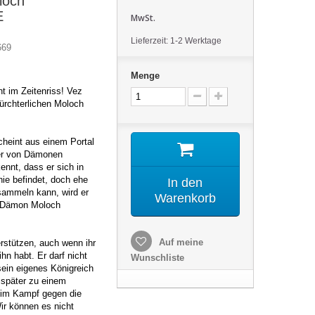
loch
E
MwSt.
Lieferzeit: 1-2 Werktage
669
Menge
nt im Zeitenriss! Vez
ürchterlichen Moloch
cheint aus einem Portal
ner von Dämonen
ennt, dass er sich in
inie befindet, doch ehe
In den
sammeln kann, wird er
Warenkorb
n Dämon Moloch
Auf meine
rstützen, auch wenn ihr
hn habt. Er darf nicht
Wunschliste
sein eigenes Königreich
r später zu einem
 im Kampf gegen die
ir können es nicht