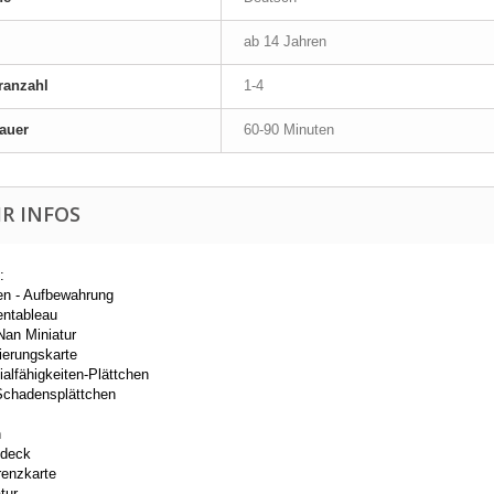
ab 14 Jahren
ranzahl
1-4
auer
60-90 Minuten
R INFOS
:
en - Aufbewahrung
entableau
Nan Miniatur
ierungskarte
ialfähigkeiten-Plättchen
Schadensplättchen
h
sdeck
renzkarte
tur