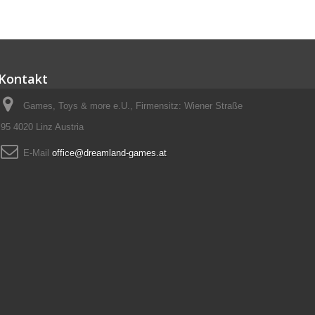
Kontakt
Games, Toys & more e.U., Firmensitz: Wiener Straße
95 4020 Linz Austria
E-Mail
office@dreamland-games.at