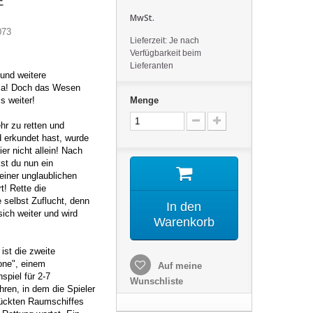
E
MwSt.
073
Lieferzeit: Je nach
Verfügbarkeit beim
Lieferanten
 und weitere
mia! Doch das Wesen
s weiter!
Menge
hr zu retten und
 erkundet hast, wurde
hier nicht allein! Nach
st du nun ein
einer unglaublichen
t! Rette die
 selbst Zuflucht, denn
In den
ich weiter und wird
Warenkorb
ist die zweite
one", einem
Auf meine
piel für 2-7
Wunschliste
hren, in dem die Spieler
lückten Raumschiffes