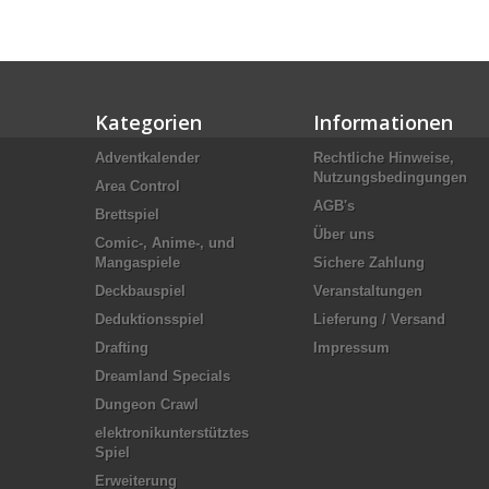
Kategorien
Informationen
Adventkalender
Rechtliche Hinweise,
Nutzungsbedingungen
Area Control
AGB's
Brettspiel
Über uns
Comic-, Anime-, und
Mangaspiele
Sichere Zahlung
Deckbauspiel
Veranstaltungen
Deduktionsspiel
Lieferung / Versand
Drafting
Impressum
Dreamland Specials
Dungeon Crawl
elektronikunterstütztes
Spiel
Erweiterung