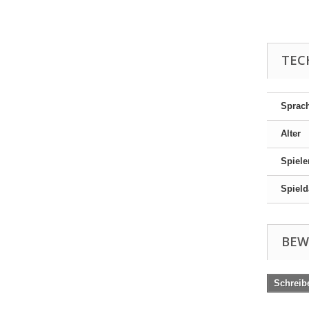
TEC
Sprac
Alter
Spiele
Spield
BEW
Schreib