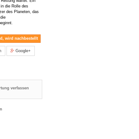
e Rettung wartet. Ein
 in die Rolle des
er des Planeten, das
 die
eginnt.
nd, wird nachbestellt
n
Google+
tung verfassen
en