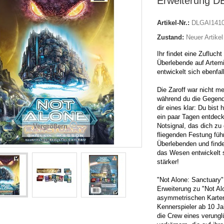
Erweiterung D
Artikel-Nr.:
DLGAI141
Zustand:
Neuer Artikel
Ihr findet eine Zuflucht
Überlebende auf Arte
entwickelt sich ebenfall
Die Zaroff war nicht me
während du die Gegend
dir eines klar: Du bist 
ein paar Tagen entdeck
Notsignal, das dich zu 
Vergrößern
fliegenden Festung führ
Überlebenden und finde
das Wesen entwickelt s
stärker!
"Not Alone: Sanctuary" 
Erweiterung zu "Not Al
asymmetrischen Kartens
Kennerspieler ab 10 Ja
die Crew eines verung