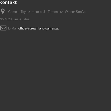
Kontakt
Games, Toys & more e.U., Firmensitz: Wiener Straße
95 4020 Linz Austria
E-Mail
office@dreamland-games.at