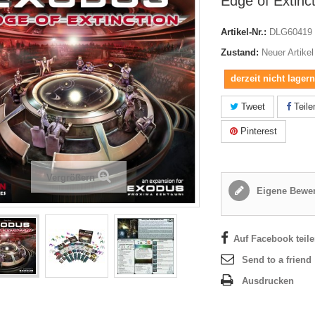
Edge of Extinc
Artikel-Nr.:
DLG60419
Zustand:
Neuer Artikel
derzeit nicht lager
Tweet
Teile
Pinterest
Vergrößern
Eigene Bewer
Auf Facebook teil
Send to a friend
Ausdrucken