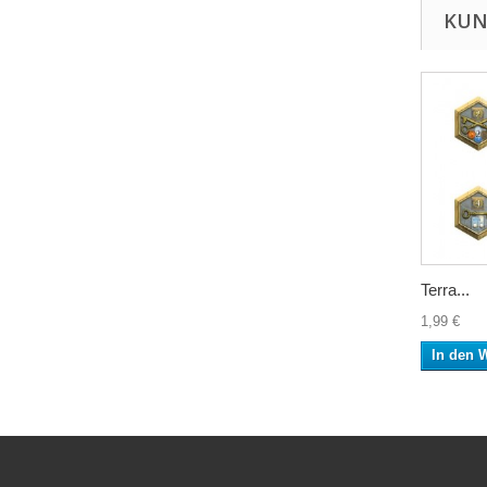
KUN
Terra...
1,99 €
In den 