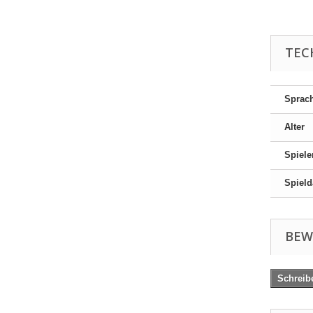
TEC
Sprac
Alter
Spiele
Spield
BEW
Schreib