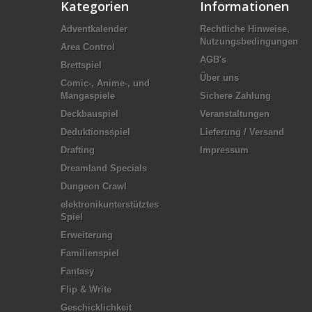
Kategorien
Informationen
Adventkalender
Rechtliche Hinweise,
Nutzungsbedingungen
Area Control
AGB's
Brettspiel
Über uns
Comic-, Anime-, und
Mangaspiele
Sichere Zahlung
Deckbauspiel
Veranstaltungen
Deduktionsspiel
Lieferung / Versand
Drafting
Impressum
Dreamland Specials
Dungeon Crawl
elektronikunterstütztes
Spiel
Erweiterung
Familienspiel
Fantasy
Flip & Write
Geschicklichkeit