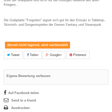
unter der Grabplatte und nicht nur die modrigen Gebeine des alten
Kriegers...
Die Grabplatte "Forgotten" eignet sich gut für den Einsatz in Tabletop-,
Skirmish- und Dungeonspielen der Genres Fantasy und Steampunk.
derzeit nicht lagernd, wird nachbestellt
Tweet
Teilen
Google+
Pinterest
Eigene Bewertung verfassen
Auf Facebook teilen
Send to a friend
Ausdrucken