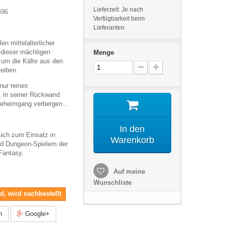
Lieferzeit: Je nach
496
Verfügbarkeit beim
Lieferanten
len mittelalterlicher
e dieser mächtigen
Menge
, um die Kälte aus den
eiben.
nur reines
, in seiner Rückwand
Geheimgang verbergen...
In den
sich zum Einsatz in
Warenkorb
und Dungeon-Spielem der
Fantasy.
Auf meine
Wunschliste
nd, wird nachbestellt
n
Google+