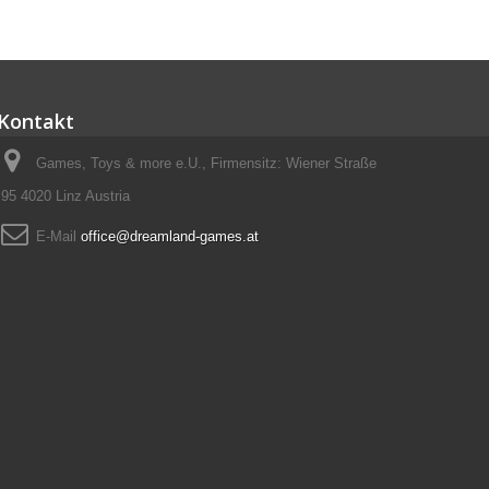
Kontakt
Games, Toys & more e.U., Firmensitz: Wiener Straße
95 4020 Linz Austria
E-Mail
office@dreamland-games.at