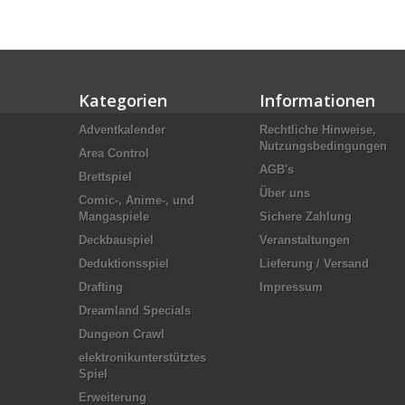
Kategorien
Informationen
Adventkalender
Rechtliche Hinweise,
Nutzungsbedingungen
Area Control
AGB's
Brettspiel
Über uns
Comic-, Anime-, und
Mangaspiele
Sichere Zahlung
Deckbauspiel
Veranstaltungen
Deduktionsspiel
Lieferung / Versand
Drafting
Impressum
Dreamland Specials
Dungeon Crawl
elektronikunterstütztes
Spiel
Erweiterung