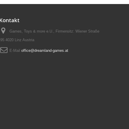
Kontakt
Games, Toys & more e.U., Firmensitz: Wiener Straße
95 4020 Linz Austria
E-Mail
office@dreamland-games.at