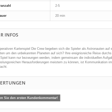
ranzahl
2-5
auer
20 min
R INFOS
perativen Kartenspiel Die Crew begeben sich die Spieler als Astronauten auf
ten um den unbekannten Planeten auf sich? Ihre ereignisreiche Reise durchs
 Spiel kann nur bezwungen werden, indem gemeinsam die individuellen Aufgabe
slungsreichen Herausforderungen meistern zu können, ist Kommunikation im 
dacht.
ERTUNGEN
en Sie den ersten Kundenkommentar!