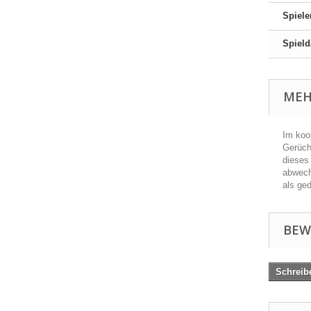
Spiele
Spield
MEH
Im koo
Gerüch
dieses
abwech
als ge
BEW
Schreib