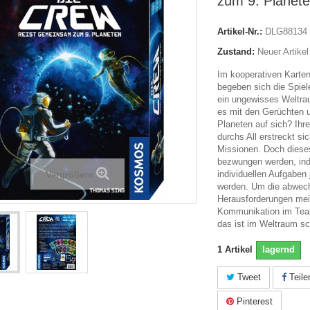
zum 9. Planet
Artikel-Nr.:
DLG88134
Zustand:
Neuer Artikel
Im kooperativen Karten
begeben sich die Spiel
ein ungewisses Weltra
es mit den Gerüchten
Planeten auf sich? Ihre
durchs All erstreckt s
Missionen. Doch diese
bezwungen werden, in
individuellen Aufgaben j
Vergrößern
werden. Um die abwec
Herausforderungen meis
Kommunikation im Team
das ist im Weltraum sc
1
Artikel
lagernd
Tweet
Teile
Pinterest