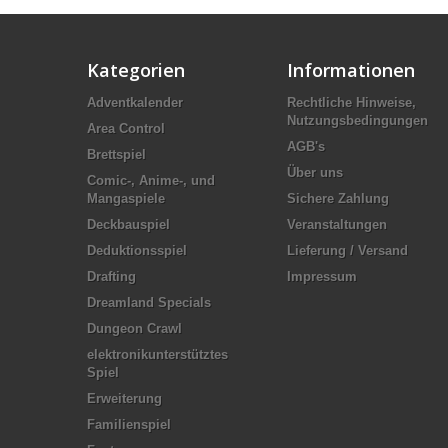
Kategorien
Informationen
Adventkalender
Rechtliche Hinweise,
Nutzungsbedingungen
Area Control
AGB's
Brettspiel
Über uns
Comic-, Anime-, und
Mangaspiele
Sichere Zahlung
Deckbauspiel
Veranstaltungen
Deduktionsspiel
Lieferung / Versand
Drafting
Impressum
Dreamland Specials
Dungeon Crawl
elektronikunterstütztes
Spiel
Erweiterung
Familienspiel