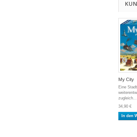
KUN
My City
Eine Stad
weiterentw
zugleich...
34,90 €
In den 