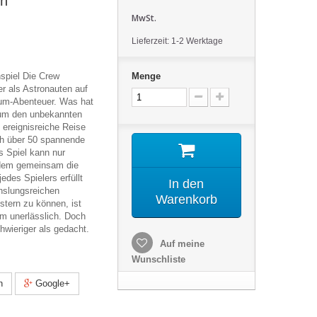
en
MwSt.
Lieferzeit: 1-2 Werktage
spiel Die Crew
Menge
er als Astronauten auf
um-Abenteuer. Was hat
 um den unbekannten
 ereignisreiche Reise
ich über 50 spannende
s Spiel kann nur
dem gemeinsam die
edes Spielers erfüllt
In den
hslungsreichen
Warenkorb
tern zu können, ist
 unerlässlich. Doch
hwieriger als gedacht.
Auf meine
Wunschliste
n
Google+