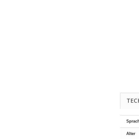
TEC
Sprac
Alter